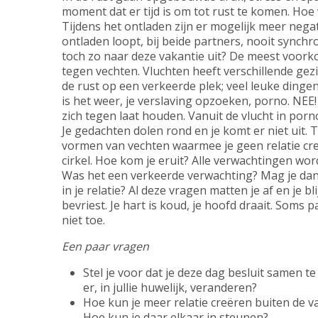
moment dat er tijd is om tot rust te komen. Hoe v
Tijdens het ontladen zijn er mogelijk meer nega
ontladen loopt, bij beide partners, nooit synchro
toch zo naar deze vakantie uit? De meest voork
tegen vechten. Vluchten heeft verschillende gez
de rust op een verkeerde plek; veel leuke dinge
is het weer, je verslaving opzoeken, porno. NEE! 
zich tegen laat houden. Vanuit de vlucht in porn
Je gedachten dolen rond en je komt er niet uit.
vormen van vechten waarmee je geen relatie creëe
cirkel. Hoe kom je eruit? Alle verwachtingen wo
Was het een verkeerde verwachting? Mag je dan
in je relatie? Al deze vragen matten je af en je bli
bevriest. Je hart is koud, je hoofd draait. Soms
niet toe.
Een paar vragen
Stel je voor dat je deze dag besluit samen te
er, in jullie huwelijk, veranderen?
Hoe kun je meer relatie creëren buiten de 
Hoe kun je daar elkaar in steunen?