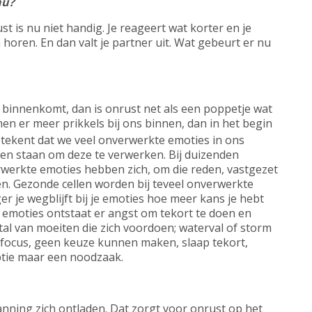
nu?
st is nu niet handig. Je reageert wat korter en je
 horen. En dan valt je partner uit. Wat gebeurt er nu
 binnenkomt, dan is onrust net als een poppetje wat
n er meer prikkels bij ons binnen, dan in het begin
betekent dat we veel onverwerkte emoties in ons
ten staan om deze te verwerken. Bij duizenden
werkte emoties hebben zich, om die reden, vastgezet
anen. Gezonde cellen worden bij teveel onverwerkte
 je wegblijft bij je emoties hoe meer kans je hebt
e emoties ontstaat er angst om tekort te doen en
n tal van moeiten die zich voordoen; waterval of storm
en focus, geen keuze kunnen maken, slaap tekort,
ptie maar een noodzaak.
nning zich ontladen. Dat zorgt voor onrust op het