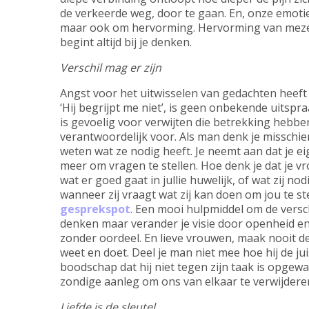
de verkeerde weg, door te gaan. En, onze emotie
maar ook om hervorming. Hervorming van mezel
begint altijd bij je denken.
Verschil mag er zijn
Angst voor het uitwisselen van gedachten heeft 
‘Hij begrijpt me niet’, is geen onbekende uitspr
is gevoelig voor verwijten die betrekking hebben 
verantwoordelijk voor. Als man denk je misschien
weten wat ze nodig heeft. Je neemt aan dat je 
meer om vragen te stellen. Hoe denk je dat je 
wat er goed gaat in jullie huwelijk, of wat zij n
wanneer zij vraagt wat zij kan doen om jou te st
gesprekspot
. Een mooi hulpmiddel om de versch
denken maar verander je visie door openheid en
zonder oordeel. En lieve vrouwen, maak nooit dez
weet en doet. Deel je man niet mee hoe hij de j
boodschap dat hij niet tegen zijn taak is opge
zondige aanleg om ons van elkaar te verwijdere
Liefde is de sleutel