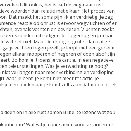
ervelend dit ook is, het is wel de weg naar rust.
tieve woorden dan relatie met elkaar. Het proces van
on. Dat maakt het soms pijnlijk en verdrietig. Je zag
omende reactie op onrust is ervoor wegvluchten of er
ichten, evenals vechten en bevriezen. Vluchten zoekt
n doen, vrienden uitnodigen, koopgedrag en ja; daar
Je wilt het niet. Maar de drang is groter dan dat ze
o ga je vechten tegen jezelf, je loopt met een geheim.
 Tegen elkaar mopperen of negeren of doen alsof zijn
rt. Zo kom je, tijdens je vakantie, in een negatieve
rden teleurstellingen. Was je verwachting te hoog?
 niet verlangen naar meer verbinding en verdieping
jft waar je bent. Je komt niet meer tot actie, je
 pak je een boek maar je komt zelfs aan dat mooie boek
 bidden en in alle rust samen Bijbel te lezen? Wat zou
vakantie om? Wat wil je daar samen voor veranderen?