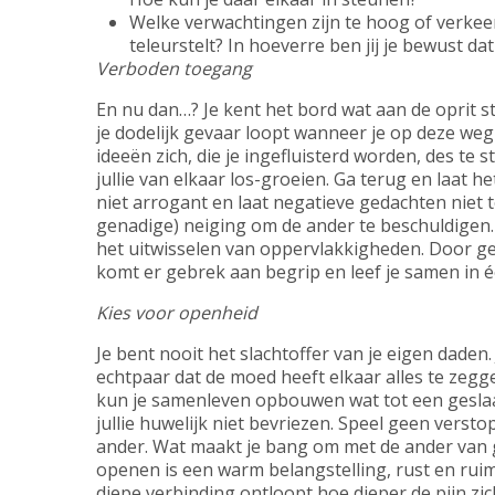
Welke verwachtingen zijn te hoog of verkeer
teleurstelt? In hoeverre ben jij je bewust d
Verboden toegang
En nu dan…? Je kent het bord wat aan de oprit s
je dodelijk gevaar loopt wanneer je op deze weg
ideeën zich, die je ingefluisterd worden, des te
jullie van elkaar los-groeien. Ga terug en laat
niet arrogant en laat negatieve gedachten niet 
genadige) neiging om de ander te beschuldigen.
het uitwisselen van oppervlakkigheden. Door g
komt er gebrek aan begrip en leef je samen in é
Kies voor openheid
Je bent nooit het slachtoffer van je eigen daden
echtpaar dat de moed heeft elkaar alles te zegg
kun je samenleven opbouwen wat tot een geslaagd
jullie huwelijk niet bevriezen. Speel geen versto
ander. Wat maakt je bang om met de ander van g
openen is een warm belangstelling, rust en ru
diepe verbinding ontloopt hoe dieper de pijn zic