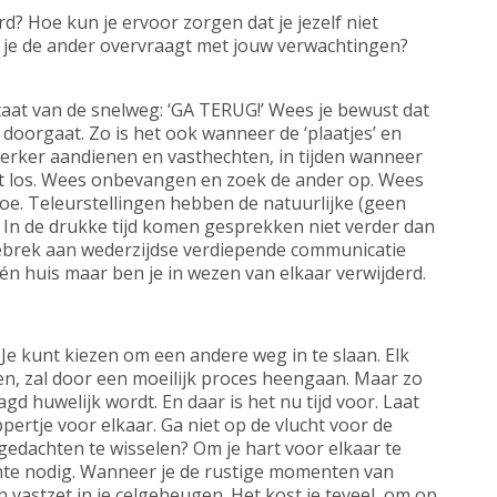
d? Hoe kun je ervoor zorgen dat je jezelf niet
at je de ander overvraagt met jouw verwachtingen?
taat van de snelweg: ‘GA TERUG!’ Wees je bewust dat
 doorgaat. Zo is het ook wanneer de ‘plaatjes’ en
 sterker aandienen en vasthechten, in tijden wanneer
 het los. Wees onbevangen en zoek de ander op. Wees
toe. Teleurstellingen hebben de natuurlijke (geen
 In de drukke tijd komen gesprekken niet verder dan
ebrek aan wederzijdse verdiepende communicatie
én huis maar ben je in wezen van elkaar verwijderd.
. Je kunt kiezen om een andere weg in te slaan. Elk
en, zal door een moeilijk proces heengaan. Maar zo
 huwelijk wordt. En daar is het nu tijd voor. Laat
ppertje voor elkaar. Ga niet op de vlucht voor de
edachten te wisselen? Om je hart voor elkaar te
imte nodig. Wanneer je de rustige momenten van
h vastzet in je celgeheugen. Het kost je teveel, om op