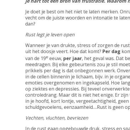
je hart tot een bron van frustratie. Waarom 
Je doet je best om het niet te laten merken. Onru
vecht om de juiste woorden en intonatie te laten
dan?
Rust legt je leven open
Wanneer je van drukte, stress of zorgen de rust
uit het doosje veert. Hoe dat komt?
Per dag
kome
e
van de 19
eeuw,
per jaar
, het geval was. Dat 
meedragen. Bij elke gebeurtenis zou je stil moe
prikkels per dag is dat onbegonnen werk. Onver
in de cellen binnenin je lichaam, bijv. in je org
emoties overgenomen en ingekapseld. Hoe langer
op ziektes en depressies. Bij teveel onverwerkt
controledrang. Maar dit is niet het enige. Er zij
in je hoofd, kort lontje, vergeetachtigheid, ge
schuldgevoelens, eenzaamheid….Rust is geen o
Vechten, vluchten, bevriezen
In de rust gaan opgebouwde druk, stress en spa