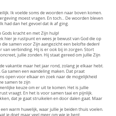
eilijk. Ik voelde soms de woorden naar boven komen.
vergeving moest vragen. En toch… De woorden bleven
Ik had dan het gevoel dat ik af ging.
 Gods kracht en met Zijn hulp!
 Zoek hier je rustpunt en wees je bewust van God die op
llie die samen voor Zijn aangezicht een belofte deden!
er van verbinding. Hij is er ook bij in zorgen. Stort
oncreet, jullie zonden. Hij staat gereed om jullie Zijn
 de vakantie maar het jaar rond, zolang je elkaar hebt.
 Ga samen een wandeling maken. Dat praat
ns open voor elkaar en zoek naar de mogelijkheid
ne samen te zijn
menlijke keuze om er uit te komen. Het is jullie
st vraagt. En het is voor samen taai en pijnlijk.
ken, dat je gaat struikelen en door dalen gaat. Maar
n warm huwelijk, waar jullie je beiden thuis voelen.
wat je doet maar veel meer om wie je bent.