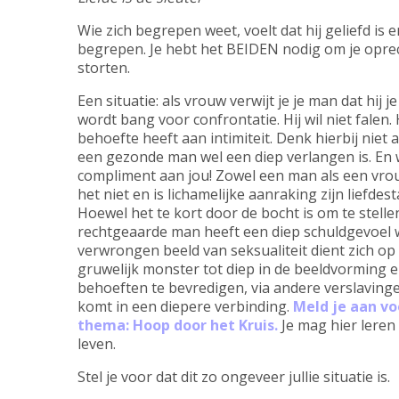
Wie zich begrepen weet, voelt dat hij geliefd is 
begrepen. Je hebt het BEIDEN nodig om je oprec
storten.
Een situatie: als vrouw verwijt je je man dat hij 
wordt bang voor confrontatie. Hij wil niet falen. Hi
behoefte heeft aan intimiteit. Denk hierbij niet 
een gezonde man wel een diep verlangen is. En w
compliment aan jou! Zowel een man als een vrou
het niet en is lichamelijke aanraking zijn liefde
Hoewel het te kort door de bocht is om te stellen
rechtgeaarde man heeft een diep schuldgevoel w
verwrongen beeld van seksualiteit dient zich op
gruwelijk monster tot diep in de beeldvorming en 
behoeften te bevredigen, via andere verslavinge
komt in een diepere verbinding.
Meld je aan v
thema: Hoop door het Kruis.
Je mag hier leren
leven.
Stel je voor dat dit zo ongeveer jullie situatie is.