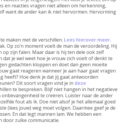
s en reacties vragen niet alleen om herkenning,
f want de ander kan ik niet hervormen. Hervorming
te maken met de verschillen.
Lees hierover meer.
aak. Op zo’n moment voelt de man de veroordeling. Hij
op zijn falen. Maar daar is hij ten dele ook zelf
 dat je wel weet hoe je vrouw zich voelt of denkt te
eigen gedachten kloppen en doet dan geen moeite
vrouw gaat reageren wanneer je aan haar gaat vragen
odig heeft? Hoe denk je dat jij gaat antwoorden
eunen? Dit soort vragen vind je in
deze
illen te bespreken. Blijf niet hangen in het negatieve
 onbevangenheid te creëren. Luister naar de ander
elfde fout als ik. Doe niet alsof je het allemaal goed
uiste (lees jouw) weg moet volgen. Daarmee geef je de
wassen. En dat legt mannen lam. We hebben een
n door zulke communicatie.