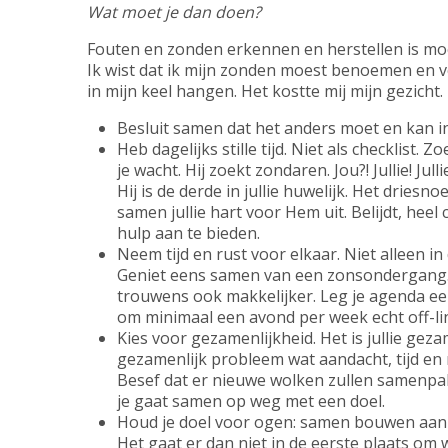
Wat moet je dan doen?
Fouten en zonden erkennen en herstellen is mo
Ik wist dat ik mijn zonden moest benoemen en 
in mijn keel hangen. Het kostte mij mijn gezicht. 
Besluit samen dat het anders moet en kan in
Heb dagelijks stille tijd. Niet als checklist.
je wacht. Hij zoekt zondaren. Jou?! Jullie! Ju
Hij is de derde in jullie huwelijk. Het driesno
samen jullie hart voor Hem uit. Belijdt, heel c
hulp aan te bieden.
Neem tijd en rust voor elkaar. Niet alleen in
Geniet eens samen van een zonsondergang.
trouwens ook makkelijker. Leg je agenda ee
om minimaal een avond per week echt off-li
Kies voor gezamenlijkheid. Het is jullie geza
gezamenlijk probleem wat aandacht, tijd en ru
Besef dat er nieuwe wolken zullen samenpak
je gaat samen op weg met een doel.
Houd je doel voor ogen: samen bouwen aan ee
Het gaat er dan niet in de eerste plaats om 