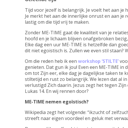
Tijd voor jezelf is belangrijk. Je voelt het aan je
Je merkt het aan de innerlijke onrust en aan je r
lastig om die tijd vrij te maken.
Zonder ME-TIME gaat de kwaliteit van je relaties a
hoofd en je lichaam blijven onafgebroken bezig, 
Elke dag een uur ME-TIME is hetzelfde dan goed 
dit niet egoïstisch is. Zullen we even stil staan?
Om die reden heb ik een
workshop ‘STILTE’
voor
genieten. Dat gun ik jou! Even een ME-TIME in d
om tot Zijn eer, elke dag je dagelijkse taken t
stiltetijd en rust zo belangrijk. We lezen dat al 
verlustigd Zich daarin. Jezus zegt het tegen Zijn 
Lukas 14. En wij rennen door?
ME-TIME nemen egoïstisch?
Wikipedia zegt het volgende: “ikzucht of zelfzu
streeft naar eigen voordeel en geluk met verwa