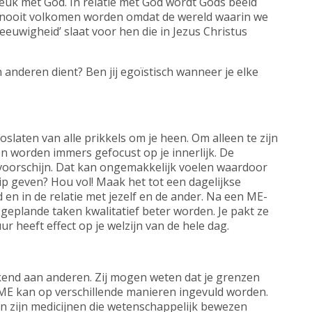
reuk met God. In relatie met God wordt Gods beeld
ld nooit volkomen worden omdat de wereld waarin we
 ‘eeuwigheid’ slaat voor hen die in Jezus Christus
n anderen dient? Ben jij egoïstisch wanneer je elke
slaten van alle prikkels om je heen. Om alleen te zijn
en worden immers gefocust op je innerlijk. De
voorschijn. Dat kan ongemakkelijk voelen waardoor
tip geven? Hou vol! Maak het tot een dagelijkse
 en in de relatie met jezelf en de ander. Na een ME-
geplande taken kwalitatief beter worden. Je pakt ze
r heeft effect op je welzijn van de hele dag.
end aan anderen. Zij mogen weten dat je grenzen
TIME kan op verschillende manieren ingevuld worden.
en zijn medicijnen die wetenschappelijk bewezen