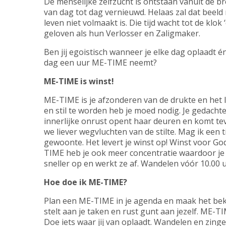
De menselijke zelfzucht is ontstaan vanuit de b
van dag tot dag vernieuwd. Helaas zal dat bee
leven niet volmaakt is. Die tijd wacht tot de klok
geloven als hun Verlosser en Zaligmaker.
Ben jij egoistisch wanneer je elke dag oplaadt é
dag een uur ME-TIME neemt?
ME-TIME is winst!
ME-TIME is je afzonderen van de drukte en het lo
en stil te worden heb je moed nodig. Je gedacht
innerlijke onrust opent haar deuren en komt te
we liever wegvluchten van de stilte. Mag ik een 
gewoonte. Het levert je winst op! Winst voor God
TIME heb je ook meer concentratie waardoor je 
sneller op en werkt ze af. Wandelen vóór 10.00 uu
Hoe doe ik ME-TIME?
Plan een ME-TIME in je agenda en maak het bek
stelt aan je taken en rust gunt aan jezelf. ME-
Doe iets waar jij van oplaadt. Wandelen en zing