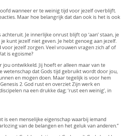
 hoofd wanneer er te weinig tijd voor jezelf overblijft.
eacties. Maar hoe belangrijk dat dan ook is het is ook
chteruit. Je innerlijke onrust blijft op ‘aan’ staan, je
je kunt jezelf niet geven. Je hebt genoeg aan jezelf.
voor jezelf zorgen. Veel vrouwen vragen zich af of
 Wat is egoïsme?
 jou ontwikkeld. Jij hoeft er alleen maar van te
e wetenschap dat Gods tijd gebruikt wordt door jou,
e kunnen en mogen doen. Maar tegelijk is voor hem
in Genesis 2. God rust en overziet Zijn werk en
discipelen na een drukke dag; ‘rust een weinig’, in
cht is een menselijke eigenschap waarbij iemand
arlozing van de belangen en het geluk van anderen.”