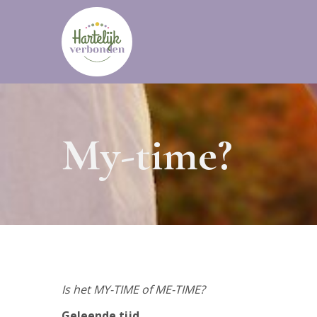
My-time?
Is het MY-TIME of ME-TIME?
Geleende tijd