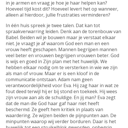
in je armen en vraag je hoe je haar helpen kan?
Hoeveel tijd kost dit? Hoeveel levert het op wanneer,
alleen al hierdoor, jullie frustraties verminderen?
In één huis spreek je twee talen. Dat kan tot
spraakverwarring leiden. Denk aan de torenbouw van
Babel. Beiden wil je bouwen maar je verstaat elkaar
niet. Je vraagt je af waarom God een man en een
vrouw heeft geschapen. Mannen begrijpen mannen
veel beter en vrouwen begrijpen vrouwen beter. God
is wijs en goed in Zijn plan met het huwelijk. We
hebben elkaar nodig om te versterken in wie we zijn
als man of vrouw. Maar er is een kloof in de
communicatie ontstaan. Adam nam geen
verantwoordelijkheid voor Eva. Hij zag haar in wat ze
fout deed terwijl hij er bij stond en toekeek. Hij wees
zijn vrouw aan als de schuldige. En jij man? Eva zegt
dat de man die God haar gaf haar niet heeft
beschermd. Ze geeft hem kritiek in plaats van
waardering. Ze wijzen beiden de pijnpunten aan. De
minpunten waarop wij verder borduren. Daar is het
huwelijk tot een struikelblok geworden, onbegrip