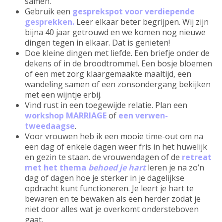
samen.
Gebruik een
gesprekspot voor verdiepende
gesprekken.
Leer elkaar beter begrijpen. Wij zijn
bijna 40 jaar getrouwd en we komen nog nieuwe
dingen tegen in elkaar. Dat is genieten!
Doe kleine dingen met liefde. Een briefje onder de
dekens of in de broodtrommel. Een bosje bloemen
of een met zorg klaargemaakte maaltijd, een
wandeling samen of een zonsondergang bekijken
met een wijntje erbij.
Vind rust in een toegewijde relatie. Plan een
workshop MARRIAGE
of
een verwen-
tweedaagse
.
Voor vrouwen heb ik een mooie time-out om na
een dag of enkele dagen weer fris in het huwelijk
en gezin te staan. de vrouwendagen of de
retreat
met het thema
behoed je hart
leren je na zo’n
dag of dagen hoe je sterker in je dagelijkse
opdracht kunt functioneren. Je leert je hart te
bewaren en te bewaken als een herder zodat je
niet door alles wat je overkomt ondersteboven
gaat.