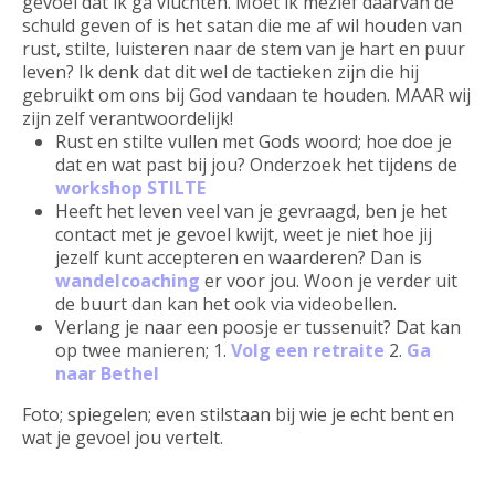
gevoel dat ik ga vluchten. Moet ik mezlef daarvan de
schuld geven of is het satan die me af wil houden van
rust, stilte, luisteren naar de stem van je hart en puur
leven? Ik denk dat dit wel de tactieken zijn die hij
gebruikt om ons bij God vandaan te houden. MAAR wij
zijn zelf verantwoordelijk!
Rust en stilte vullen met Gods woord; hoe doe je
dat en wat past bij jou? Onderzoek het tijdens de
workshop STILTE
Heeft het leven veel van je gevraagd, ben je het
contact met je gevoel kwijt, weet je niet hoe jij
jezelf kunt accepteren en waarderen? Dan is
wandelcoaching
er voor jou. Woon je verder uit
de buurt dan kan het ook via videobellen.
Verlang je naar een poosje er tussenuit? Dat kan
op twee manieren; 1.
Volg een retraite
2.
Ga
naar Bethel
Foto; spiegelen; even stilstaan bij wie je echt bent en
wat je gevoel jou vertelt.